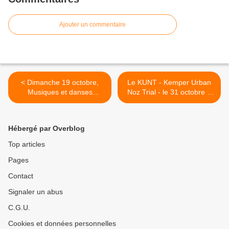
Ajouter un commentaire
< Dimanche 19 octobre,
Le KUNT - Kemper Urban
Musiques et danses
Noz Trial - le 31 octobre à
bretonnes au Kostum Park-
Quimper >
À nous la vie. Gratuit
Hébergé par Overblog
Top articles
Pages
Contact
Signaler un abus
C.G.U.
Cookies et données personnelles