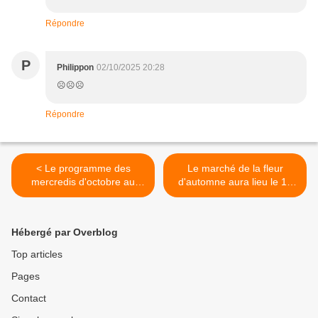
Répondre
P
Philippon
02/10/2025 20:28
☹️☹️☹️
Répondre
< Le programme des
Le marché de la fleur
mercredis d'octobre au
d'automne aura lieu le 12
jardin de Kergestin
octobre à la Glacière >
Hébergé par Overblog
Top articles
Pages
Contact