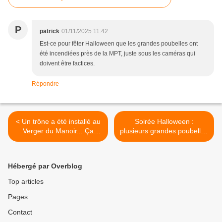
P
patrick
01/11/2025 11:42
Est-ce pour fêter Halloween que les grandes poubelles ont
été incendiées près de la MPT, juste sous les caméras qui
doivent être factices.
Répondre
< Un trône a été installé au
Soirée Halloween :
Verger du Manoir... Ça
plusieurs grandes poubelles
soulage
brûlées à Kermoysan >
Hébergé par Overblog
Top articles
Pages
Contact