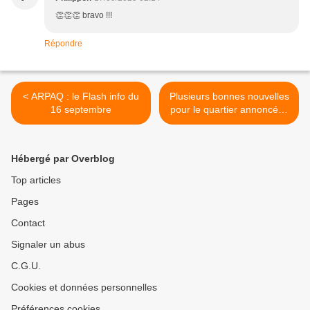
👏👏👏 bravo !!!
Répondre
< ARPAQ : le Flash info du
Plusieurs bonnes nouvelles
16 septembre
pour le quartier annoncées
ce soir par la maire dans
ses réponses aux habitants
>
Hébergé par Overblog
Top articles
Pages
Contact
Signaler un abus
C.G.U.
Cookies et données personnelles
Préférences cookies