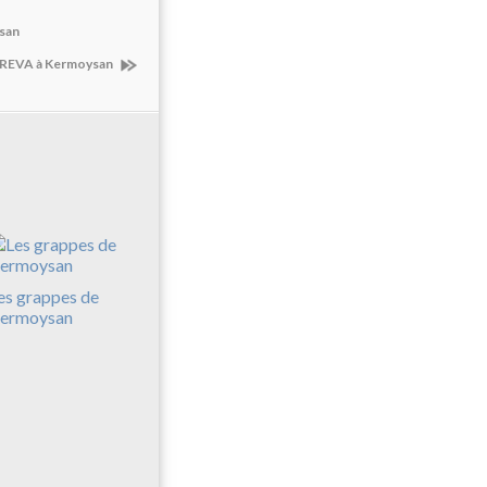
ysan
l REVA à Kermoysan
es grappes de
ermoysan