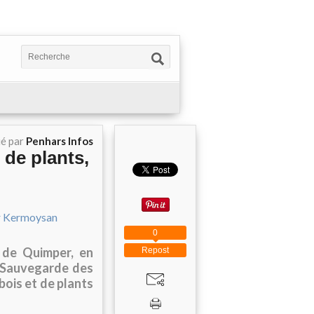
ié par
Penhars Infos
 de plants,
0
, de Quimper, en
Repost
e Sauvegarde des
bois et de plants