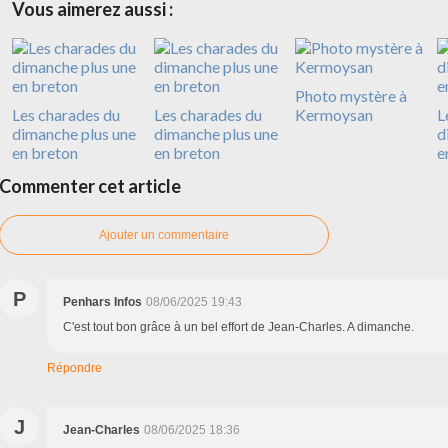
Vous aimerez aussi :
Photo mystère à
Les charades du
Les charades du
Kermoysan
L
dimanche plus une
dimanche plus une
d
en breton
en breton
e
Commenter cet article
Ajouter un commentaire
P
Penhars Infos
08/06/2025 19:43
C'est tout bon grâce à un bel effort de Jean-Charles. A dimanche.
Répondre
J
Jean-Charles
08/06/2025 18:36