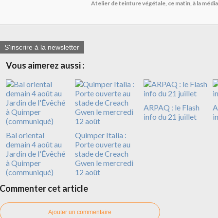
Atelier de teinture végétale, ce matin, à la mé
S'inscrire à la newsletter
Vous aimerez aussi :
ARPAQ : le Flash
A
info du 21 juillet
i
Bal oriental
Quimper Italia :
demain 4 août au
Porte ouverte au
Jardin de l'Évêché
stade de Creach
à Quimper
Gwen le mercredi
(communiqué)
12 août
Commenter cet article
Ajouter un commentaire