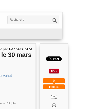
ié par
Penhars Infos
le 30 mars
0
Repost
s au 21 juin