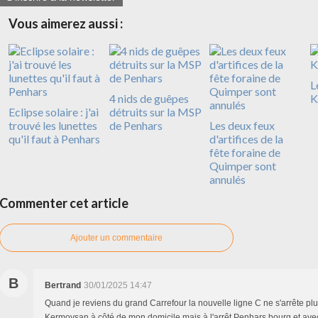
Vous aimerez aussi :
L
4 nids de guêpes
K
Eclipse solaire : j'ai
détruits sur la MSP
trouvé les lunettes
de Penhars
Les deux feux
qu'il faut à Penhars
d'artifices de la
fête foraine de
Quimper sont
annulés
Commenter cet article
Ajouter un commentaire
B
Bertrand
30/01/2025 14:47
Quand je reviens du grand Carrefour la nouvelle ligne C ne s'arrête pl
Kermoysan à côté de mon domicile mais à l'arrêt Penhars bourg et avec 