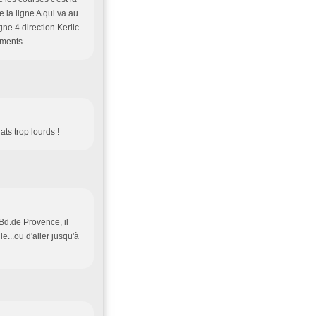
e la ligne A qui va au
ne 4 direction Kerlic
ements
ats trop lourds !
 Bd.de Provence, il
e...ou d'aller jusqu'à