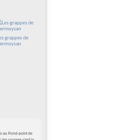
es grappes de
ermoysan
us au Rond-point de
les courses c'est la