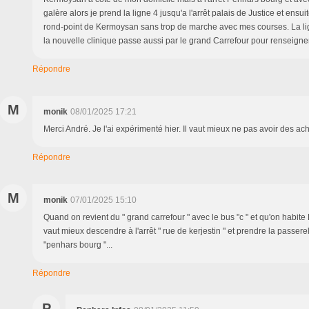
galère alors je prend la ligne 4 jusqu'a l'arrêt palais de Justice et ensuit
rond-point de Kermoysan sans trop de marche avec mes courses. La lig
la nouvelle clinique passe aussi par le grand Carrefour pour renseign
Répondre
M
monik
08/01/2025 17:21
Merci André. Je l'ai expérimenté hier. Il vaut mieux ne pas avoir des ach
Répondre
M
monik
07/01/2025 15:10
Quand on revient du " grand carrefour " avec le bus "c " et qu'on habite
vaut mieux descendre à l'arrêt " rue de kerjestin " et prendre la passerell
"penhars bourg "...
Répondre
P