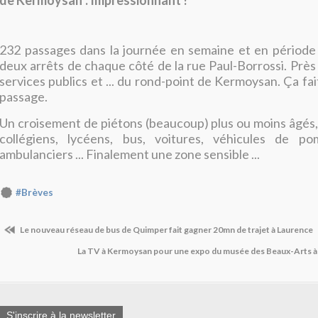
de Kermoysan". Impressionnant !
232 passages dans la journée en semaine et en période 
deux arrêts de chaque côté de la rue Paul-Borrossi. Près
services publics et ... du rond-point de Kermoysan. Ça fa
passage.
Un croisement de piétons (beaucoup) plus ou moins âgés, 
collégiens, lycéens, bus, voitures, véhicules de pomp
ambulanciers ... Finalement une zone sensible ...
#Brèves
Le nouveau réseau de bus de Quimper fait gagner 20mn de trajet à Laurence
La TV à Kermoysan pour une expo du musée des Beaux-Arts à
S'inscrire à la newsletter