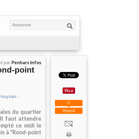
ié par
Penhars Infos
ond-point
0
ales du quartier
Repost
Il faut attendre
ompté ce midi le
is à "Rond-point