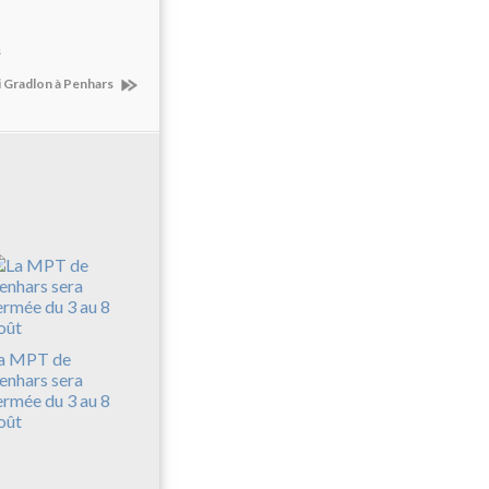
s
i Gradlon à Penhars
a MPT de
enhars sera
ermée du 3 au 8
oût