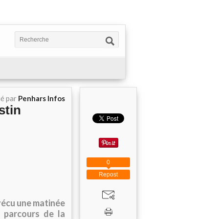
ié par
Penhars Infos
stin
0
Repost
 vécu une matinée
 parcours de la