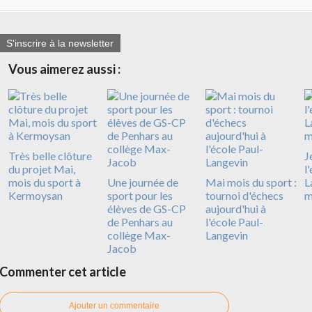
S'inscrire à la newsletter
Vous aimerez aussi :
Très belle clôture
J
du projet Mai,
l
mois du sport à
Une journée de
Mai mois du sport :
L
Kermoysan
sport pour les
tournoi d'échecs
m
élèves de GS-CP
aujourd'hui à
de Penhars au
l'école Paul-
collège Max-
Langevin
Jacob
Commenter cet article
Ajouter un commentaire