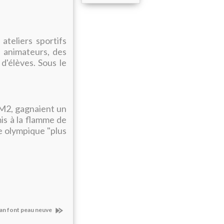
ateliers sportifs
 animateurs, des
d'élèves. Sous le
CM2, gagnaient un
is à la flamme de
se olympique "plus
ysan font peau neuve