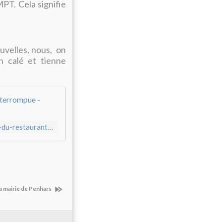
PT. Cela signifie
uvelles, nous, on
n calé et tienne
C'est con ! L'aventure du restaurant sol
https://www.penhars-infos.com/2023/05/c-est-con-l-aventure-du-restaurant-solidaire-de-penhars-est-interrompue.html
la mairie de Penhars