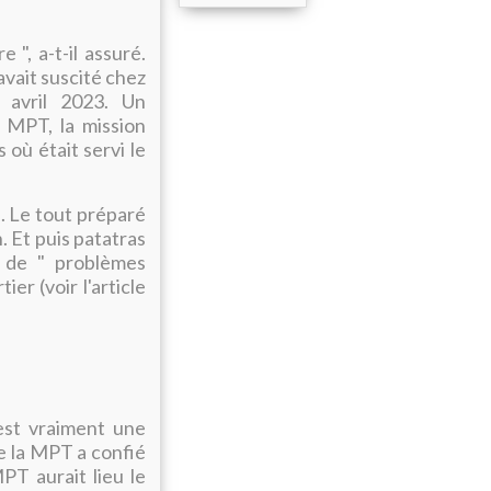
", a-t-il assuré.
avait suscité chez
n avril 2023. Un
 MPT, la mission
 où était servi le
. Le tout préparé
. Et puis patatras
e de " problèmes
er (voir l'article
est vraiment une
e la MPT a confié
MPT aurait lieu le