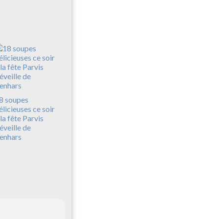
8 soupes
élicieuses ce soir
 la fête Parvis
'éveille de
enhars