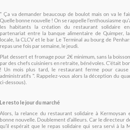
" Ça va demander beaucoup de boulot mais on va le faire 
Quelle bonne nouvelle ! On se rappelle l'enthousiasme qu'
les habitants la création du restaurant solidaire e
partenariat entre la banque alimentaire de Quimper, la
locale, la CLCV et le bar Le Terminal au bourg de Penhars
repas une fois par semaine, le jeudi.
Plat dessert et fromage pour 2€ minimum, sans la boisson
par des chefs cuisiniers en retraite, bénévoles. C'était bon
! Un mois plus tard, le restaurant ferme pour caus
administratifs ". Rappelez-vous alors la déception du quarti
ci-dessous).
Le resto le jour du marché
Alors, la relance du restaurant solidaire à Kermoysan 
bonne nouvelle. Doublement d'ailleurs. Car le directeur d
qu'il espérait que le repas solidaire qui sera servi à la 