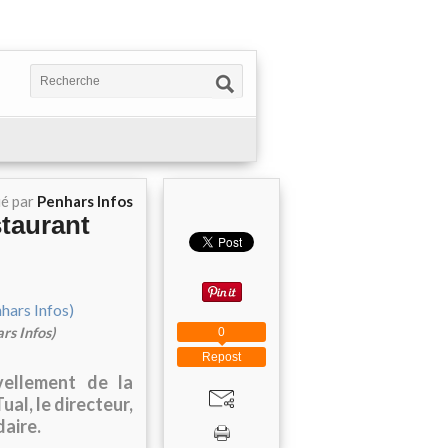
ié par
Penhars Infos
staurant
rs Infos)
0
Repost
ellement de la
al, le directeur,
daire.