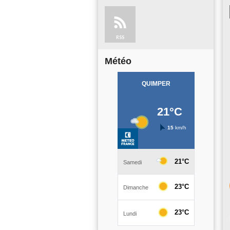
RSS
Météo