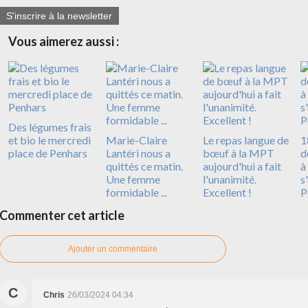
S'inscrire à la newsletter
Vous aimerez aussi :
Des légumes frais
et bio le mercredi
Marie-Claire
Le repas langue de
1
place de Penhars
Lantéri nous a
bœuf à la MPT
d
quittés ce matin.
aujourd'hui a fait
à
Une femme
l'unanimité.
s
formidable ...
Excellent !
P
Commenter cet article
Ajouter un commentaire
C
Chris
26/03/2024 04:34