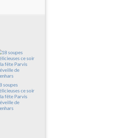
8 soupes
élicieuses ce soir
 la fête Parvis
'éveille de
enhars