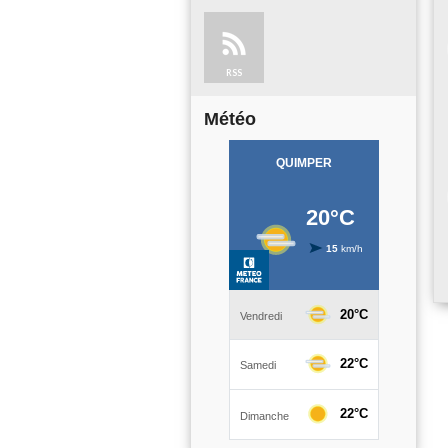
RSS
Météo