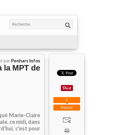
ié par
Penhars Infos
à la MPT de
0
Repost
iqué Marie-Claire
le, ce midi, dans
d'hui, c'est pour