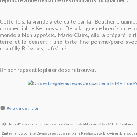
répondre à une demande des habitants du quartier".
Cette fois, la viande a été cuite par la "Boucherie quimp
commercial de Kermoysan. De la langue de bœuf sauce ma
monde a bien apprécié. Marie-Claire, elle, a préparé le r
terre et le dessert : une tarte fine pomme/poire avec
chantilly. Boissons, café/thé.
Un bon repas et le plaisir de se retrouver.
#vie du quartier
Jeux d'échecs ou de dames ou de Go samedi 24 février à la MPT de Penhars
L'internat du collège Diwan va pouvoir se fixer à Penhars, aux Bruyères, bientôt c