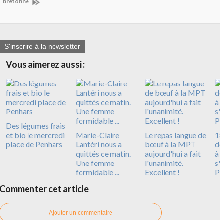
bretonne
S'inscrire à la newsletter
Vous aimerez aussi :
Des légumes frais
et bio le mercredi
Marie-Claire
Le repas langue de
1
place de Penhars
Lantéri nous a
bœuf à la MPT
d
quittés ce matin.
aujourd'hui a fait
à
Une femme
l'unanimité.
s
formidable ...
Excellent !
P
Commenter cet article
Ajouter un commentaire