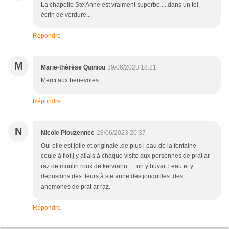
La chapelle Ste Anne est vraiment superbe....,dans un tel
écrin de verdure...
Répondre
M
Marie-thérèse Quiniou
29/06/2023 18:21
Merci aux benevoles
Répondre
N
Nicole Plouzennec
28/06/2023 20:37
Oui elle est jolie et originale .de plus l eau de la fontaine
coule à flot.j y allais à chaque visite aux personnes de prat ar
raz de moulin roux de kervrahu......on y buvait l eau et y
deposions des fleurs à ste anne.des jonquilles ,des
anemones de prat ar raz.
Répondre