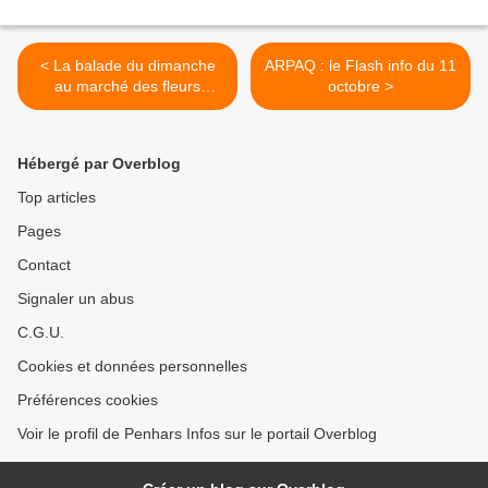
< La balade du dimanche
ARPAQ : le Flash info du 11
au marché des fleurs
octobre >
d'automne hier, à Quimper
Hébergé par Overblog
Top articles
Pages
Contact
Signaler un abus
C.G.U.
Cookies et données personnelles
Préférences cookies
Voir le profil de Penhars Infos sur le portail Overblog