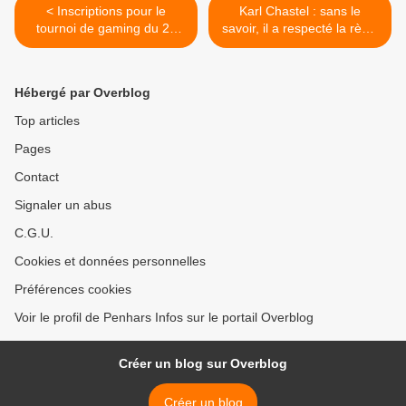
< Inscriptions pour le
Karl Chastel : sans le
tournoi de gaming du 27
savoir, il a respecté la règle
août à la médiathèque de
des 17 ans pour les
Penhars
bouchers charcutiers à
Kermoysan >
Hébergé par Overblog
Top articles
Pages
Contact
Signaler un abus
C.G.U.
Cookies et données personnelles
Préférences cookies
Voir le profil de Penhars Infos sur le portail Overblog
Créer un blog sur Overblog
Créer un blog