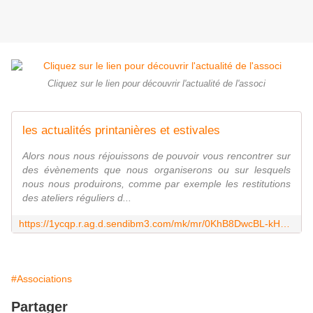
Cliquez sur le lien pour découvrir l'actualité de l'associ
les actualités printanières et estivales
Alors nous nous réjouissons de pouvoir vous rencontrer sur
des évènements que nous organiserons ou sur lesquels
nous nous produirons, comme par exemple les restitutions
des ateliers réguliers d...
https://1ycqp.r.ag.d.sendibm3.com/mk/mr/0KhB8DwcBL-kHU6yvY9m0PbPU--O6now39PQv5t1gEL-BKh-pJNd-RIG4O8EWJBpqWRDUIxMAg5rPS0WUdBt6lU2-vmlNCTg3ImQ8e1YCBr7yJNbteEVapqjYiE1Mg8b12CvMP2z
#Associations
Partager