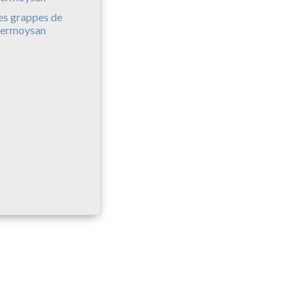
es grappes de
ermoysan