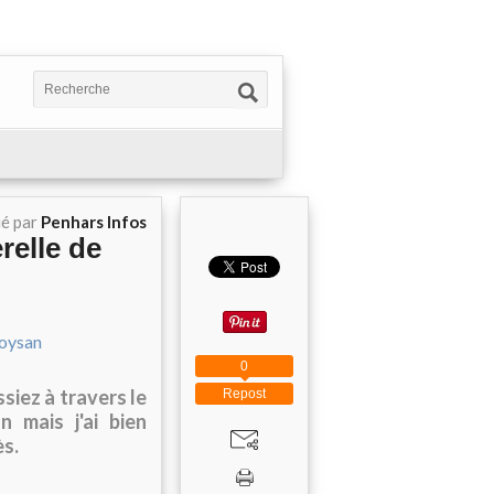
ié par
Penhars Infos
relle de
0
siez à travers le
Repost
 mais j'ai bien
ès.