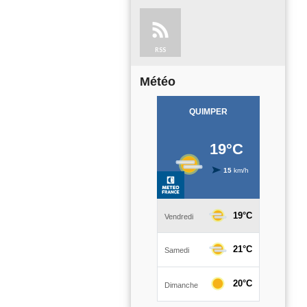
RSS
Météo