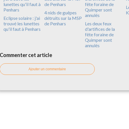
L
4 nids de guêpes
K
Eclipse solaire : j'ai
détruits sur la MSP
trouvé les lunettes
de Penhars
Les deux feux
qu'il faut à Penhars
d'artifices de la
fête foraine de
Quimper sont
annulés
Commenter cet article
Ajouter un commentaire