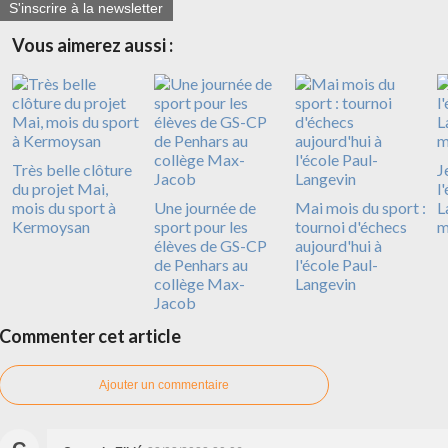
S'inscrire à la newsletter
Vous aimerez aussi :
Très belle clôture
J
du projet Mai,
l
mois du sport à
Une journée de
Mai mois du sport :
L
Kermoysan
sport pour les
tournoi d'échecs
m
élèves de GS-CP
aujourd'hui à
de Penhars au
l'école Paul-
collège Max-
Langevin
Jacob
Commenter cet article
Ajouter un commentaire