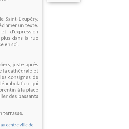
de Saint-Exupéry.
déclamer un texte.
 et d'expression
 plus dans la rue
e en soi.
iers, juste après
e la cathédrale et
 les consignes de
 déambulation qui
orentin à la place
ller des passants
n terrasse.