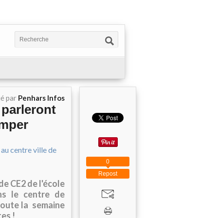
ié par
Penhars Infos
 parleront
imper
0
Repost
 de CE2 de l'école
ns le centre de
toute la semaine
es !