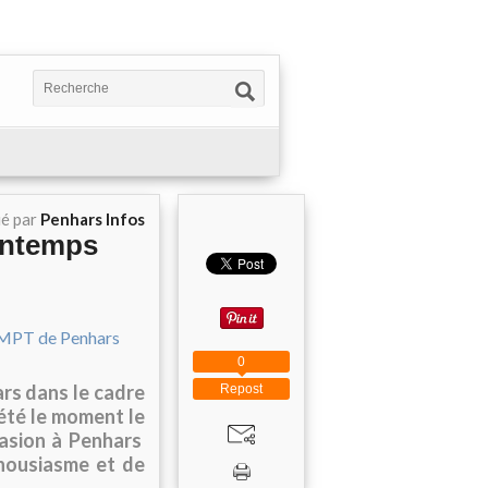
ié par
Penhars Infos
rintemps
0
rs dans le cadre
Repost
 été le moment le
casion à Penhars
nthousiasme et de