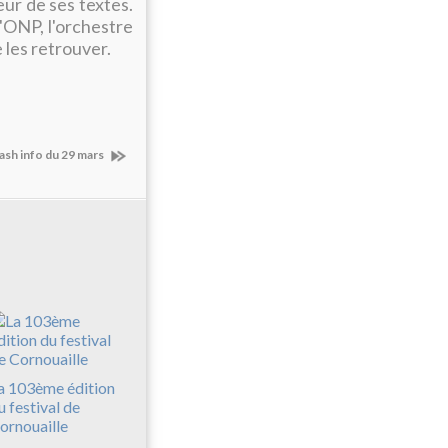
eur de ses textes.
'ONP, l'orchestre
 les retrouver.
ash info du 29 mars
a 103ème édition
u festival de
ornouaille