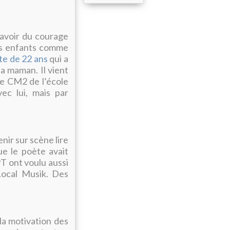
 avoir du courage
les enfants comme
te de 22 ans
qui a
sa maman. Il vient
de CM2 de l’école
vec lui, mais par
enir sur scène lire
e le poète avait
PT ont voulu aussi
 Local Musik. Des
la motivation des