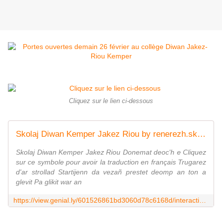
Cliquez sur le lien ci-dessous
Skolaj Diwan Kemper Jakez Riou by renerezh.skolaj.jakez.riou on Genially
Skolaj Diwan Kemper Jakez Riou Donemat deoc'h e Cliquez
sur ce symbole pour avoir la traduction en français Trugarez
d'ar strollad Startijenn da vezañ prestet deomp an ton a
glevit Pa glikit war an
https://view.genial.ly/601526861bd3060d78c6168d/interactive-content-skolaj-diwan-kemper-jakez-riou