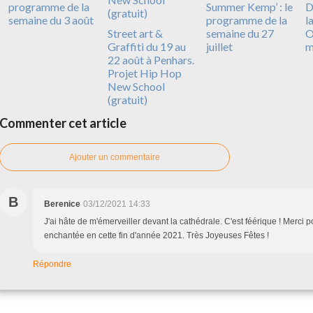
programme de la
Summer Kemp’ : le
D
semaine du 3 août
programme de la
l
Street art &
semaine du 27
O
Graffiti du 19 au
juillet
m
22 août à Penhars.
Projet Hip Hop
New School
(gratuit)
Commenter cet article
Ajouter un commentaire
B
Berenice
03/12/2021 14:33
J'ai hâte de m'émerveiller devant la cathédrale. C'est féérique ! Merci 
enchantée en cette fin d'année 2021. Très Joyeuses Fêtes !
Répondre