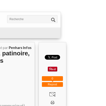
ié par
Penhars Infos
 patinoire,
es
0
Repost
communiqué)