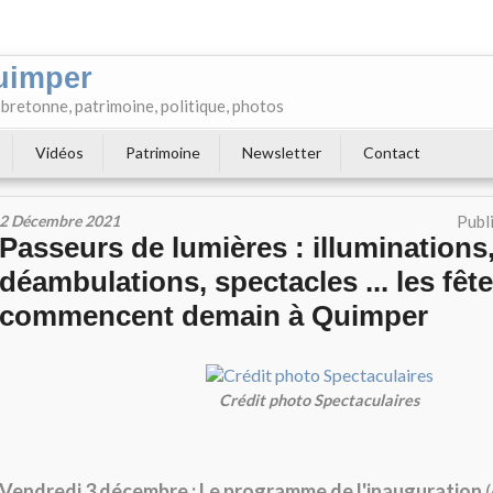
uimper
e bretonne, patrimoine, politique, photos
Vidéos
Patrimoine
Newsletter
Contact
2 Décembre 2021
Publ
Passeurs de lumières : illuminations,
déambulations, spectacles ... les fêt
commencent demain à Quimper
Crédit photo Spectaculaires
Vendredi 3 décembre : Le programme de l'inauguration
(