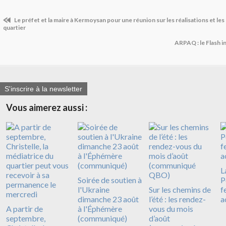
Le préfet et la maire à Kermoysan pour une réunion sur les réalisations et les 
quartier
ARPAQ : le Flash 
S'inscrire à la newsletter
Vous aimerez aussi :
L
Soirée de soutien à
P
l'Ukraine
Sur les chemins de
f
dimanche 23 août
l’été : les rendez-
a
A partir de
à l'Éphémère
vous du mois
septembre,
(communiqué)
d’août