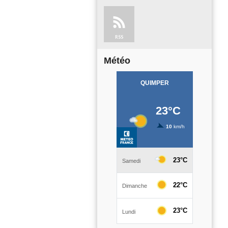
RSS
Météo