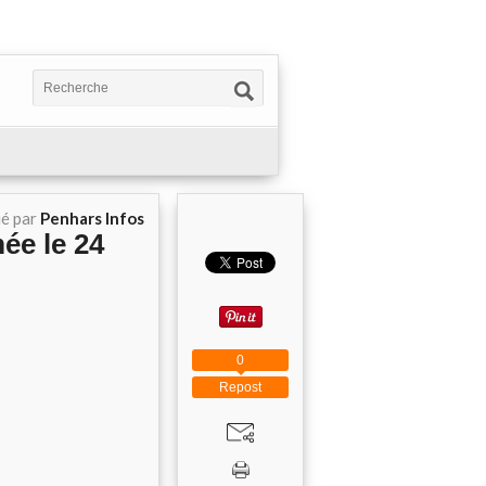
ié par
Penhars Infos
ée le 24
0
Repost