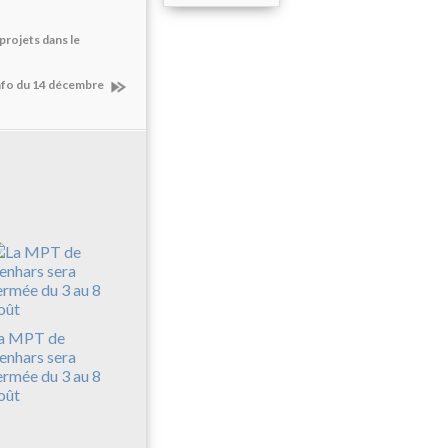
projets dans le
info du 14 décembre
a MPT de
enhars sera
ermée du 3 au 8
oût