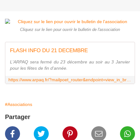
Cliquez sur le lien pour ouvrir le bulletin de l'association
FLASH INFO DU 21 DECEMBRE
L'ARPAQ sera fermé du 23 décembre au soir au 3 Janvier
pour les fêtes de fin d'année.
https://www.arpaq.fr/?mailpoet_router&endpoint=view_in_browser&action=view&data=WzE2MiwiNzBkODA4OWU1NzQ2IiwxMTQ5LCJiNzliMzMiLDEzOSwwXQ
#Associations
Partager