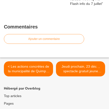
Commentaires
Ajouter un commentaire
< Les actions concrètes de
Jeudi prochain, 23 déc. ,
la municipalité de Quimper
spectacle gratuit jeune
pour la promotion et
public au Terrain Blanc à
l'emploi de la langue
Penhars >
bretonne
Hébergé par Overblog
Top articles
Pages