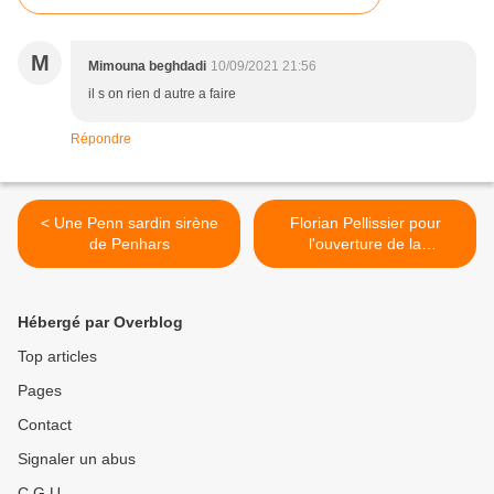
M
Mimouna beghdadi
10/09/2021 21:56
il s on rien d autre a faire
Répondre
< Une Penn sardin sirène
Florian Pellissier pour
de Penhars
l'ouverture de la
saison2020/2021 des
Aprèm'Jazz au Terrain
Blanc >
Hébergé par Overblog
Top articles
Pages
Contact
Signaler un abus
C.G.U.