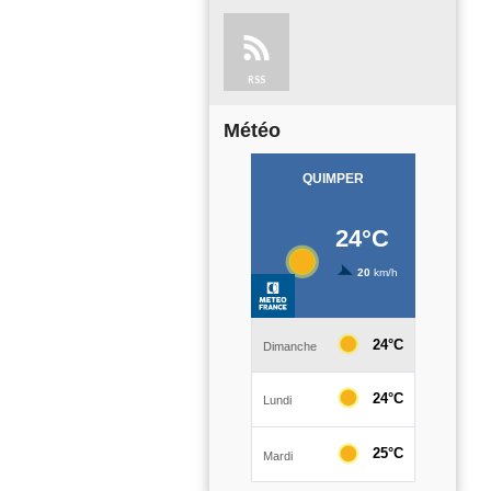
RSS
Météo