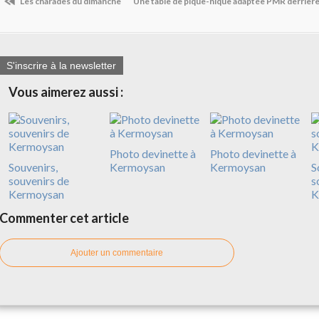
Les charades du dimanche
Une table de pique-nique adaptée PMR derrièr
S'inscrire à la newsletter
Vous aimerez aussi :
Photo devinette à
Photo devinette à
Souvenirs,
Kermoysan
Kermoysan
S
souvenirs de
s
Kermoysan
K
Commenter cet article
Ajouter un commentaire