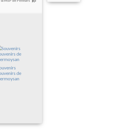
e la MSP de Penhars
ouvenirs
ouvenirs de
ermoysan