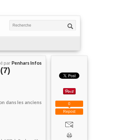
ié par
Penhars Infos
(7)
on dans les anciens
0
Repost