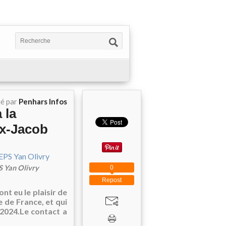
ié par
Penhars Infos
 la
ax-Jacob
PS Yan Olivry
0
Repost
nt eu le plaisir de
e de France, et qui
 2024.Le contact a