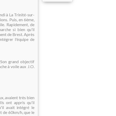
ndi à La Trinité-sur-
ons. Puis, en 6ème,
oile. Rapidement, de
arche si bien qu'il
ment de Brest. Après
intégrer l'équipe de
Son grand objectif
nche à voile aux J.O.
x, avaient très bien
ls ont appris qu'il
il avait intégré le
st de 60km/h, que le