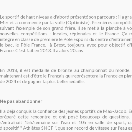
Le sportif de haut niveau a d'abord présenté son parcours : il a gra
Mer et a commencé par la voile (Optimiste). Premières compétiti
suivant l'exemple de son grand frère, il se met à la planche à v
nouvelles compétitions : locales, régionales et le France. Ça m
intègre en classe de première le Pôle Espoirs du centre d'entraine
le bac, le Pôle France, à Brest, toujours, avec pour objectif d'
France. C'est fait en 2013. Il a alors 20 ans
En 2018, il est médaillé de bronze au championnat du monde. 
maintenant est d'être le Français qui représentera la France en pla
de 2024 et de gagner la plus belle
médaille.
Ne pas abandonner
Il a déjà conquis la confiance des jeunes sportifs de Max-Jacob. Eu
préparé cette rencontre et ont posé beaucoup de questions. I
s'entraînait 15h/semaine sur l'eau et 10h en salle de sport, qu'
dispositif " Athlètes SNCF ", que son record de vitesse sur l'eau e