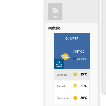
RSS
Météo