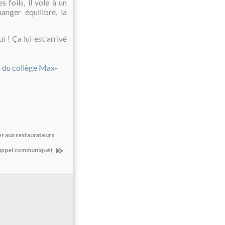
s foils, il vole à un
anger équilibré, la
 ! Ça lui est arrivé
er aux restaurateurs
rappel communiqué)