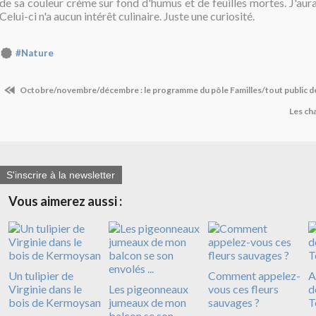
de sa couleur crème sur fond d'humus et de feuilles mortes. J'aura
Celui-ci n'a aucun intérêt culinaire. Juste une curiosité.
#Nature
Octobre/novembre/décembre : le programme du pôle Familles/tout public d
Les ch
S'inscrire à la newsletter
Vous aimerez aussi :
Un tulipier de
Comment appelez-
A
Virginie dans le
Les pigeonneaux
vous ces fleurs
d
bois de Kermoysan
jumeaux de mon
sauvages ?
T
balcon se son