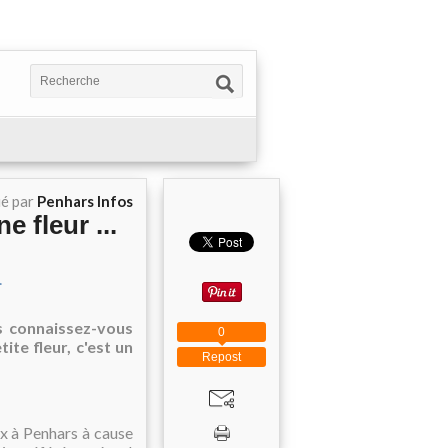
ié par
Penhars Infos
e fleur ...
is connaissez-vous
0
tite fleur, c'est un
Repost
ux à Penhars à cause