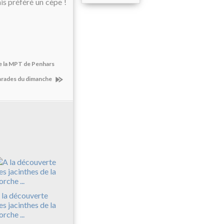
is préféré un cèpe !
e la MPT de Penhars
arades du dimanche
 la découverte
es jacinthes de la
orche ...