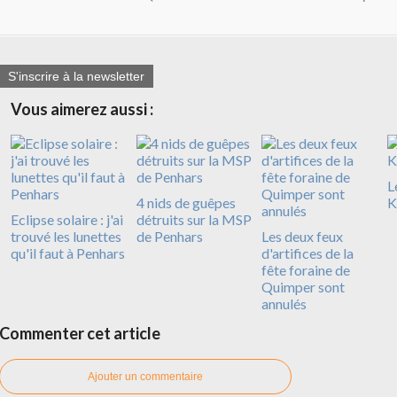
S'inscrire à la newsletter
Vous aimerez aussi :
L
4 nids de guêpes
K
Eclipse solaire : j'ai
détruits sur la MSP
trouvé les lunettes
de Penhars
Les deux feux
qu'il faut à Penhars
d'artifices de la
fête foraine de
Quimper sont
annulés
Commenter cet article
Ajouter un commentaire