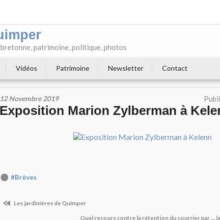
uimper
e bretonne, patrimoine, politique, photos
Vidéos
Patrimoine
Newsletter
Contact
12 Novembre 2019
Publ
Exposition Marion Zylberman à Kele
#Brèves
Les jardinières de Quimper
Quel recours contre la rétention du courrier par ... 