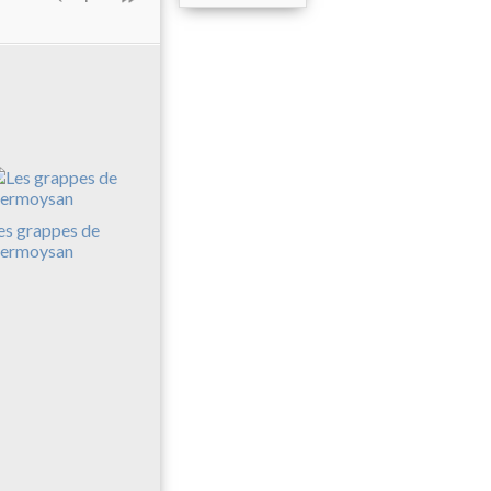
es grappes de
ermoysan