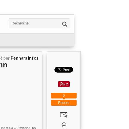
ié par
Penhars Infos
nn
0
Repost
la Poste à Quimper ?