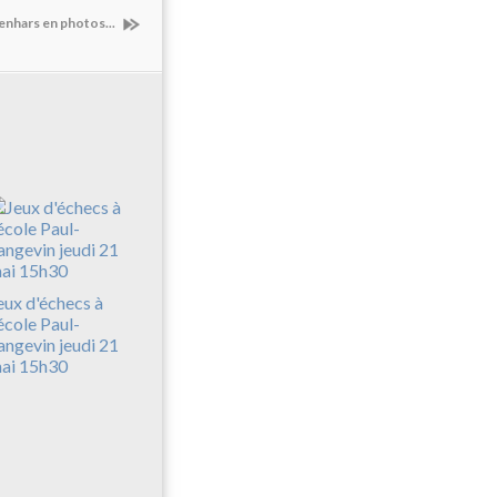
nhars en photos...
eux d'échecs à
'école Paul-
angevin jeudi 21
ai 15h30