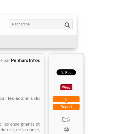
ié par
Penhars Infos
ar les écoliers du
0
Repost
c les enseignants et
inture, de la danse,