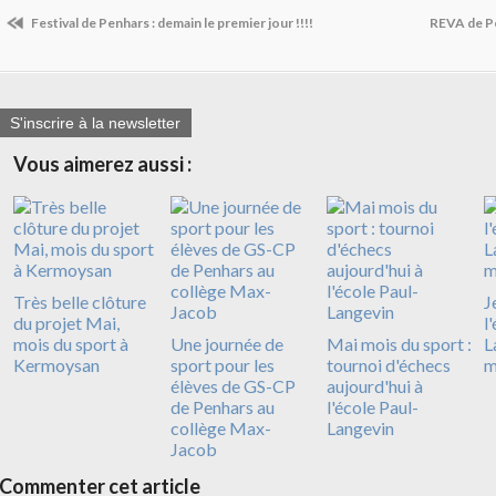
Festival de Penhars : demain le premier jour !!!!
REVA de Pe
S'inscrire à la newsletter
Vous aimerez aussi :
Très belle clôture
J
du projet Mai,
l
mois du sport à
Une journée de
Mai mois du sport :
L
Kermoysan
sport pour les
tournoi d'échecs
m
élèves de GS-CP
aujourd'hui à
de Penhars au
l'école Paul-
collège Max-
Langevin
Jacob
Commenter cet article