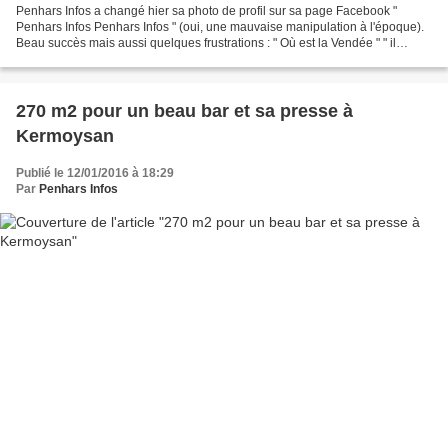
Penhars Infos a changé hier sa photo de profil sur sa page Facebook "
Penhars Infos Penhars Infos " (oui, une mauvaise manipulation à l'époque).
Beau succès mais aussi quelques frustrations : " Où est la Vendée " " il
manque l'église et le Spar " ...Faut...
270 m2 pour un beau bar et sa presse à
Kermoysan
Publié le 12/01/2016 à 18:29
Par
Penhars Infos