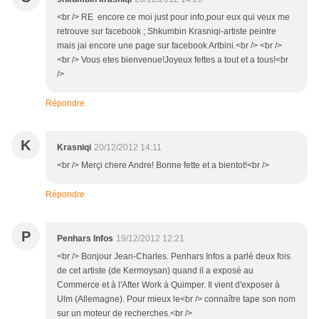
<br /> RE encore ce moi just pour info,pour eux qui veux me
retrouve sur facebook ; Shkumbin Krasniqi-artiste peintre
mais jai encore une page sur facebook Artbini.<br /> <br />
<br /> Vous etes bienvenue!Joyeux fettes a tout et a tous!<br
/>
Répondre
K
Krasniqi
20/12/2012 14:11
<br /> Merçi chere Andre! Bonne fette et a bientot!<br />
Répondre
P
Penhars Infos
19/12/2012 12:21
<br /> Bonjour Jean-Charles. Penhars Infos a parlé deux fois
de cet artiste (de Kermoysan) quand il a exposé au
Commerce et à l'After Work à Quimper. Il vient d'exposer à
Ulm (Allemagne). Pour mieux le<br /> connaître tape son nom
sur un moteur de recherches.<br />