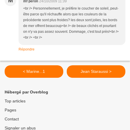
M
mf peron
24/10/2009 11:39
<br /> Personnellement, je préfère le coucher de soleil, peut-
être parce qu'il réchauffe alors que les couleurs de la
précédente sont plus froides? les deux sont jolies, les bords
de mer offrent beaucoup<br /> de beaux clichés et pourtant
on n'y va pas assez souvent. Dommage, c'est tout près!<br />
<br /> <br />
Répondre
< Marine...1
Jean Staraussi >
Hébergé par Overblog
Top articles
Pages
Contact
Signaler un abus