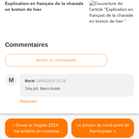
Explication en français de la charade
en breton de hier
Commentaires
Ajouter un commentaire
M
Marie
19/05/2014 16:19
Très joli. Merci André
Répondre
< Gouel ar Vugale 2014 :
Le pinson du rond-point de
les enfants en costume
Kermoysan >
traditionnel breton