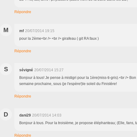
Répondre
M
mf
20/07/2014 19:15
pour la 2ème<br /> <br /> girafeau ( git RA faux )
Répondre
S
sévigné
20/07/2014 15:27
Bonjour à tous! Je pense à mistigri pour la 1ère(miss-ti-gris).<br /> Bo
semaine prochaine, sous (je l'espère!)le soleil du Finistère!
Répondre
D
dani29
20/07/2014 14:03
Bonjour à tous. Pour la troisième, je propose éléphanteau; (Elle, fans, t
Répondre