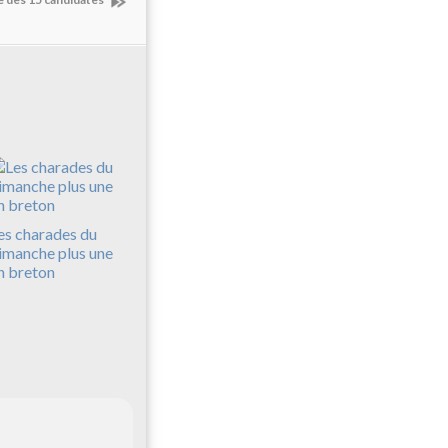
es charades du
imanche plus une
n breton