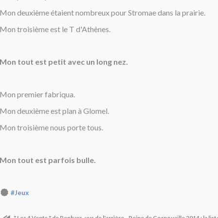
Mon deuxième étaient nombreux pour Stromae dans la prairie.
Mon troisième est le T d'Athènes.
Mon tout est petit avec un long nez.
Mon premier fabriqua.
Mon deuxième est plan à Glomel.
Mon troisième nous porte tous.
Mon tout est parfois bulle.
#Jeux
" Les 4 Vents " de Penhars, vus de l'arrière
Reine de Cornouaille 2014 : la lis