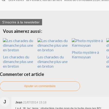
S'inscrire à la newsletter
Vous aimerez aussi :
Photo mystère à
Les charades du
Les charades du
Kermoysan
L
dimanche plus une
dimanche plus une
d
en breton
en breton
e
Commenter cet article
Ajouter un commentaire
J
Jean
21/07/2014 15:18
La 4 : fit, lac; terre : phylactère (autre nom de la bulle dans les BD;