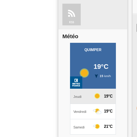
RSS
Météo