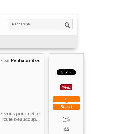
ié par
Penhars infos
0
Repost
ez-vous pour cette
ircule beaucoup...