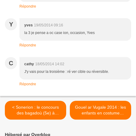
Répondre
Y
yves
19/05/2014 09:16
la 3 je pense a oc case ion, occasion, Yves
Répondre
C
cathy
18/05/2014 14:02
J'y vais pour la troisième : ré ver cible ou réversible.
Répondre
< Sonerion : le concours
Gouel ar Vugale 2014 : les
des bagadoù (5e) à
enfants en costume
Quimper
traditionnel breton >
Hébergé par Overblog