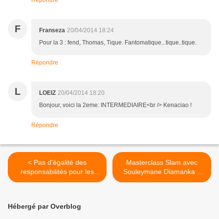
Répondre
F
Franseza
20/04/2014 18:24
Pour la 3 : fend, Thomas, Tique. Fantomatique...tique..tique.
Répondre
L
LOEIZ
20/04/2014 18:20
Bonjour, voici la 2eme: INTERMEDIAIRE<br /> Kenaciao !
Répondre
< Pas d'égalité des
Masterclass Slam avec
responsabilités pour les
Souleymane Diamanka à
femmes dans les
Loctudy (communiqué) >
communautés de
communes
Hébergé par Overblog