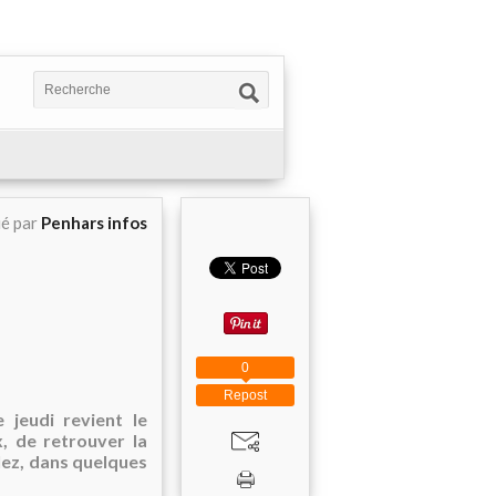
ié par
Penhars infos
0
Repost
 jeudi revient le
x, de retrouver la
llez, dans quelques