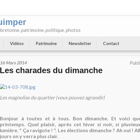
uimper
e bretonne, patrimoine, politique, photos
Vidéos
Patrimoine
Newsletter
Contact
16 Mars 2014
Publ
Les charades du dimanche
Les magnolias du quartier (vous pouvez agrandir)
Bonjour à toutes et à tous. Bon dimanche. Et voici que
printemps. Quel plaisir, après cet hiver si noir, si pluvieu
lumière. " Ça ravigote ! ". Les élections dimanche ? Ah oui ! A
jours on y verra plus clair.