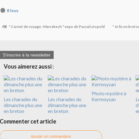
#Jeux
" Carnet de voyage : Marrakech " expo de Pascal Léopold
" Je lis en bret
S'inscrire à la newsletter
Vous aimerez aussi :
Photo mystère à
Les charades du
Les charades du
Kermoysan
L
dimanche plus une
dimanche plus une
d
en breton
en breton
e
Commenter cet article
Ajouter un commentaire