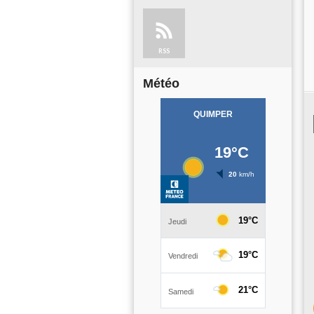
RSS
Météo