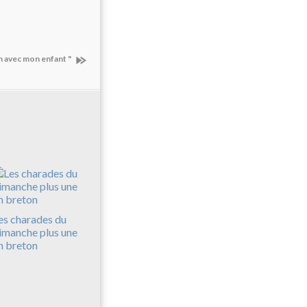
on avec mon enfant "
es charades du
imanche plus une
n breton