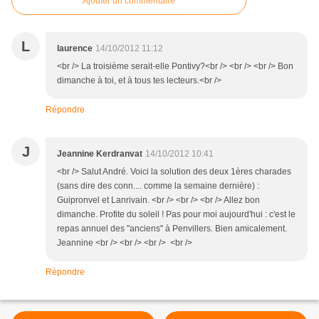
Ajouter un commentaire
L
laurence
14/10/2012 11:12
<br /> La troisième serait-elle Pontivy?<br /> <br /> <br /> Bon
dimanche à toi, et à tous tes lecteurs.<br />
Répondre
J
Jeannine Kerdranvat
14/10/2012 10:41
<br /> Salut André. Voici la solution des deux 1ères charades
(sans dire des conn.... comme la semaine dernière) :
Guipronvel et Lanrivain. <br /> <br /> <br /> Allez bon
dimanche. Profite du soleil ! Pas pour moi aujourd'hui : c'est le
repas annuel des "anciens" à Penvillers. Bien amicalement.
Jeannine <br /> <br /> <br /> <br />
Répondre