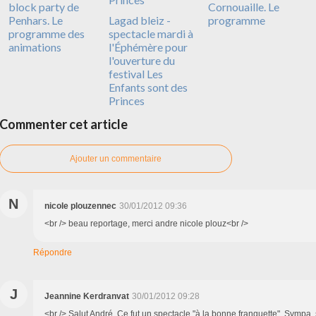
block party de
Cornouaille. Le
Penhars. Le
Lagad bleiz -
programme
programme des
spectacle mardi à
animations
l'Éphémère pour
l'ouverture du
festival Les
Enfants sont des
Princes
Commenter cet article
Ajouter un commentaire
N
nicole plouzennec
30/01/2012 09:36
<br /> beau reportage, merci andre nicole plouz<br />
Répondre
J
Jeannine Kerdranvat
30/01/2012 09:28
<br /> Salut André. Ce fut un spectacle "à la bonne franquette". Sympa, 