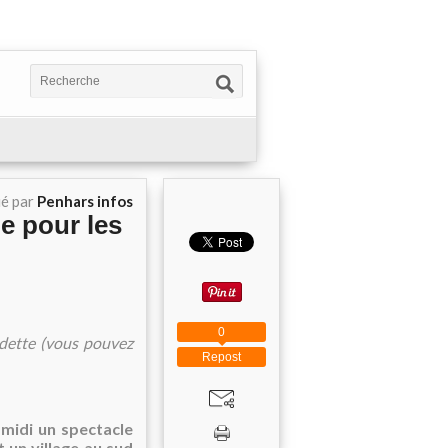
ié par
Penhars infos
e pour les
0
nadette (vous pouvez
Repost
-midi un spectacle
t un village au sud