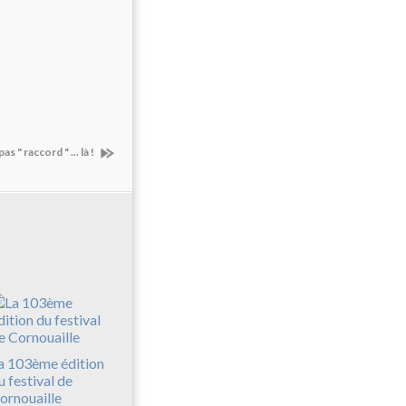
s " raccord " ... là !
a 103ème édition
u festival de
ornouaille