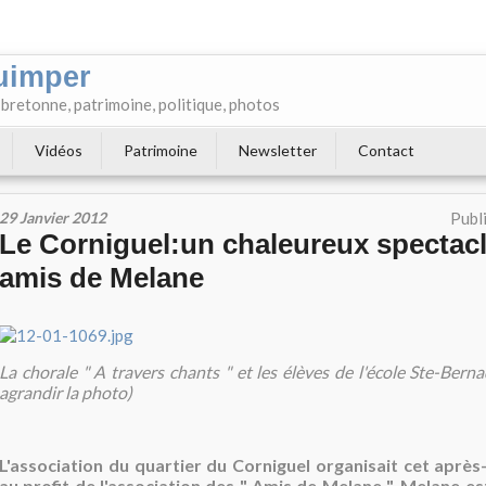
uimper
e bretonne, patrimoine, politique, photos
Vidéos
Patrimoine
Newsletter
Contact
29 Janvier 2012
Publ
Le Corniguel:un chaleureux spectacl
amis de Melane
La chorale " A travers chants " et les élèves de l'école Ste-Ber
agrandir la photo)
L'association du quartier du Corniguel organisait cet après
au profit de l'association des " Amis de Melane ". Melane es