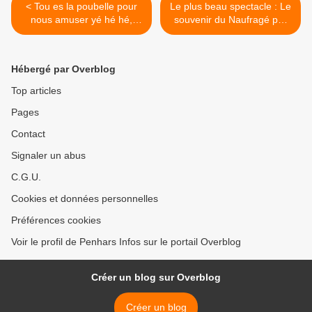
< Tou es la poubelle pour
Le plus beau spectacle : Le
nous amuser yé hé hé,
souvenir du Naufragé par
Fracasse de 12
Claire Ducreux >
Hébergé par Overblog
Top articles
Pages
Contact
Signaler un abus
C.G.U.
Cookies et données personnelles
Préférences cookies
Voir le profil de Penhars Infos sur le portail Overblog
Créer un blog sur Overblog
Créer un blog