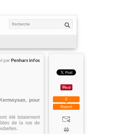
ié par
Penhars infos
0
à Kermoysan, pour
Repost
ont été totalement
bles de la rue de
oubelles.