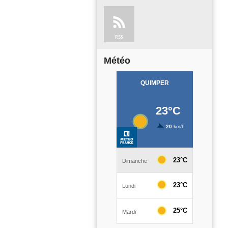
RSS
Météo