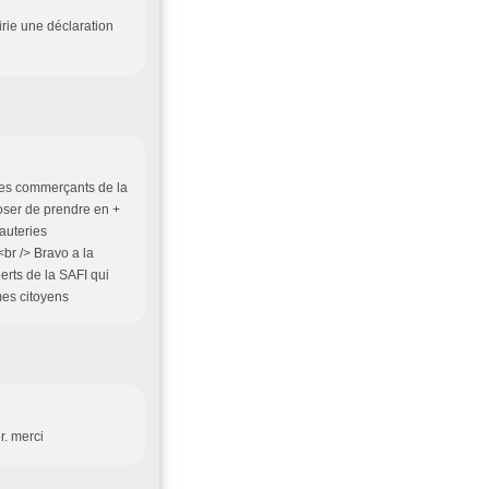
ie une déclaration
. Les commerçants de la
oser de prendre en +
yauteries
br /> Bravo a la
rts de la SAFI qui
mes citoyens
r. merci