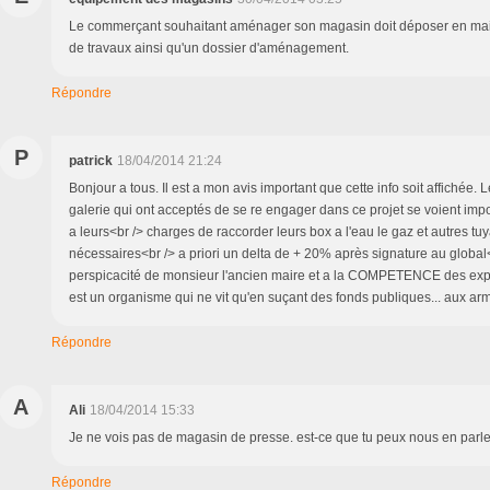
Le commerçant souhaitant aménager son magasin doit déposer en mair
de travaux ainsi qu'un dossier d'aménagement.
Répondre
P
patrick
18/04/2014 21:24
Bonjour a tous. Il est a mon avis important que cette info soit affichée
galerie qui ont acceptés de se re engager dans ce projet se voient imp
a leurs<br /> charges de raccorder leurs box a l'eau le gaz et autres tu
nécessaires<br /> a priori un delta de + 20% après signature au global<
perspicacité de monsieur l'ancien maire et a la COMPETENCE des expe
est un organisme qui ne vit qu'en suçant des fonds publiques... aux ar
Répondre
A
Ali
18/04/2014 15:33
Je ne vois pas de magasin de presse. est-ce que tu peux nous en parle
Répondre