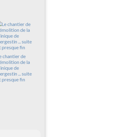
e chantier de
émolition de la
linique de
ergestin ... suite
t presque fin