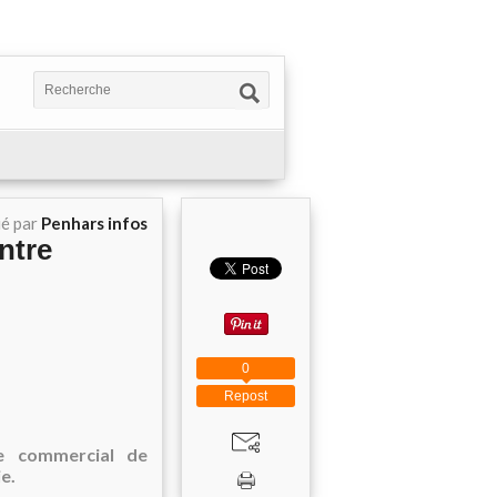
ié par
Penhars infos
ntre
0
Repost
re commercial de
e.