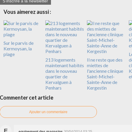
S'inscrire à la newsletter
Vous aimerez aussi :
Sur le parvis de
Kermoysan, la
plage
L
213 logements
Il ne reste que des
d
maintenant habités
miettes de
c
dans le nouveau
l'ancienne clinique
K
quartier de
Saint-Michel-
e
Kervalguen à
Sainte-Anne de
Penhars
Kergestin
Commenter cet article
Ajouter un commentaire
E
equipement des magasins
30/04/2014 03:25