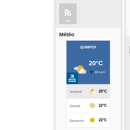
RSS
Météo