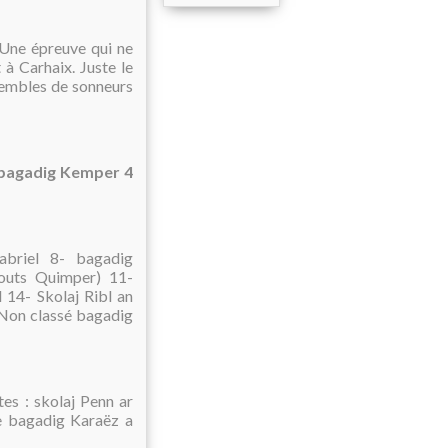
.Une épreuve qui ne
 à Carhaix. Juste le
ensembles de sonneurs
- bagadig Kemper 4
abriel 8- bagadig
outs Quimper) 11-
14- Skolaj Ribl an
 Non classé bagadig
tes : skolaj Penn ar
e bagadig Karaëz a