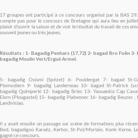
17 groupes ont participé à ce concours organisé par la BAS 29
compte pas pour le concours de Bretagne qui aura lieu en juillet
plaisir d'ouvrir la saison et de voir le résultat du travail de ces 
souvent jeunes ou très jeunes.
Résultats : 1- Bagadig Penhars (17,72) 2- bagad Bro Foën 3
bagadig Moulin Vert/Ergué Armel.
5- bagadig Osismi (Spézet) 6- Pouldergat 7- bagad St-G
Plomodiern 9- bagadig Landerneau 10- bagad St-Patrick (sc
bagadig Quimperlé 12- bagadig Briec 13- Yaouankiz Cap Caval 
Elorn (Plougastel) 15- bagadig Plabennec 16- bagadig Beuzec .
Landivisiau.
Il y avait ensuite un passage sur scène de formations plus récen
Bed, bagadigoù Karaëz, Kerhor, St-Pol/Morlaix, Konk Kerne. L
gagné ce concours.