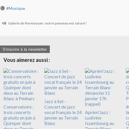
#Musique
Galerie de Kermoysan : notre panneau est saturé !
S'inscrire à la newsletter
Vous aimerez aussi :
Jazz à Set -
Conservatoire :
Concert de jazz
4
trois concerts
vocal français le 24
Aprèm'Jazz :
l
gratuits en juin à
janvier au Terrain
Ludivine
c
Quimper dont
Blanc
Issambourg au
Q
deux au Terrain
Terrain Blanc
T