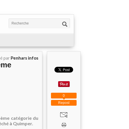
ié par
Penhars infos
ème
0
Repost
5ème catégorie du
Évêché à Quimper.