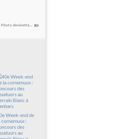
Photo devinette...
0e Week-end de
a cornemuse :
oncours des
uatuors au
errain Blanc à