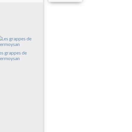
es grappes de
ermoysan