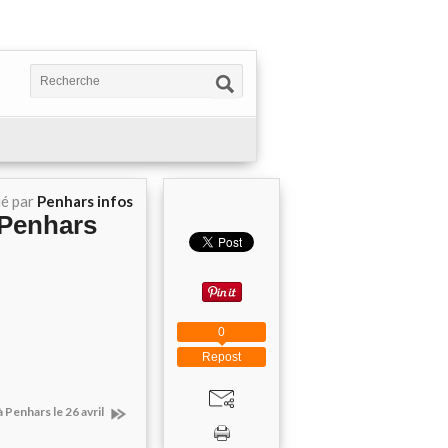
ié par
Penhars infos
 Penhars
0
Repost
 Penhars le 26 avril