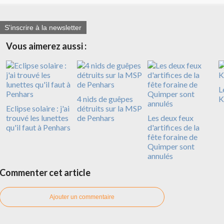
S'inscrire à la newsletter
Vous aimerez aussi :
L
4 nids de guêpes
K
Eclipse solaire : j'ai
détruits sur la MSP
trouvé les lunettes
de Penhars
Les deux feux
qu'il faut à Penhars
d'artifices de la
fête foraine de
Quimper sont
annulés
Commenter cet article
Ajouter un commentaire