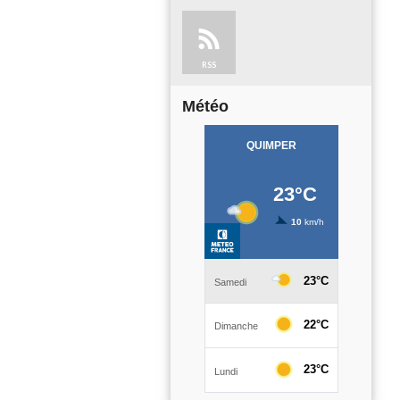
RSS
Météo