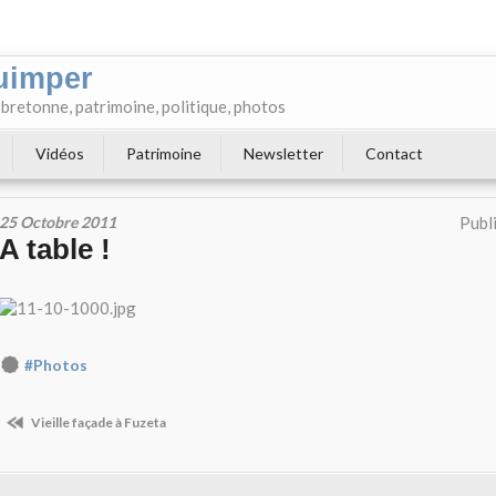
uimper
e bretonne, patrimoine, politique, photos
Vidéos
Patrimoine
Newsletter
Contact
25 Octobre 2011
Publ
A table !
#Photos
Vieille façade à Fuzeta