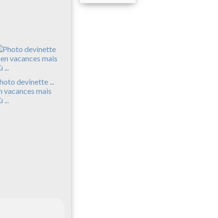
hoto devinette ...
n vacances mais
 ...