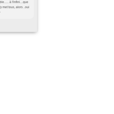
.... à l'infini....que
'y met tous, alors ..oui
>