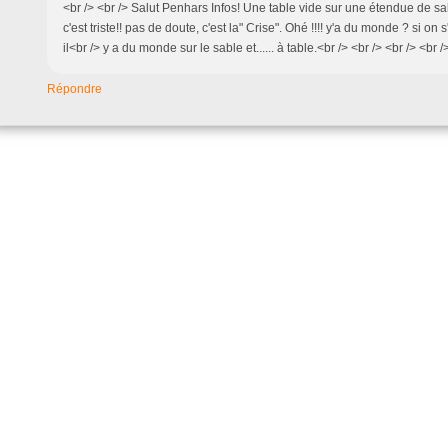
<br /> <br /> Salut Penhars Infos! Une table vide sur une étendue de sable..
c'est triste!! pas de doute, c'est la" Crise". Ohé !!!! y'a du monde ? si on s
il<br /> y a du monde sur le sable et...... à table.<br /> <br /> <br /> <br /
Répondre