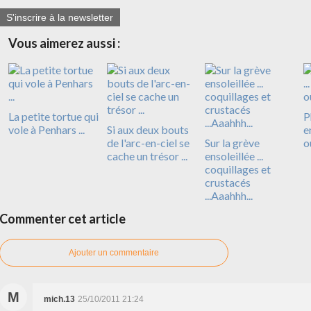
S'inscrire à la newsletter
Vous aimerez aussi :
La petite tortue qui
P
vole à Penhars ...
Si aux deux bouts
e
de l'arc-en-ciel se
Sur la grève
où
cache un trésor ...
ensoleillée ...
coquillages et
crustacés
...Aaahhh...
Commenter cet article
Ajouter un commentaire
M
mich.13
25/10/2011 21:24