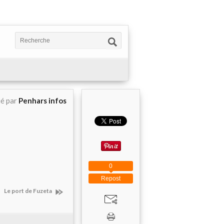
ié par
Penhars infos
0
Repost
Le port de Fuzeta