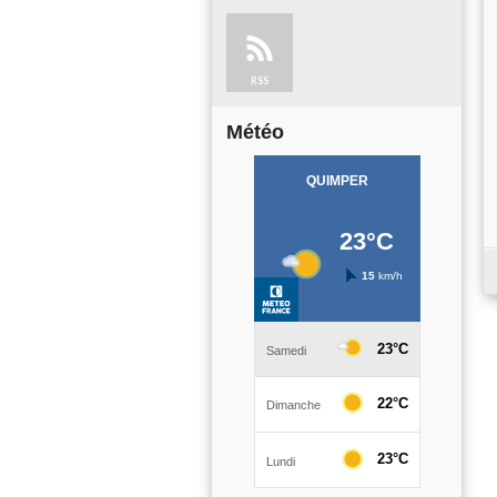
RSS
Météo