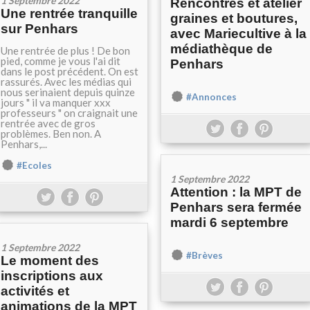
1 Septembre 2022
Rencontres et atelier
Une rentrée tranquille
graines et boutures,
sur Penhars
avec Mariecultive à la
médiathèque de
Une rentrée de plus ! De bon
pied, comme je vous l'ai dit
Penhars
dans le post précédent. On est
rassurés. Avec les médias qui
nous serinaient depuis quinze
#Annonces
jours " il va manquer xxx
professeurs " on craignait une
rentrée avec de gros
problèmes. Ben non. A
Penhars,...
#Ecoles
1 Septembre 2022
Attention : la MPT de
Penhars sera fermée
mardi 6 septembre
1 Septembre 2022
#Brèves
Le moment des
inscriptions aux
activités et
animations de la MPT