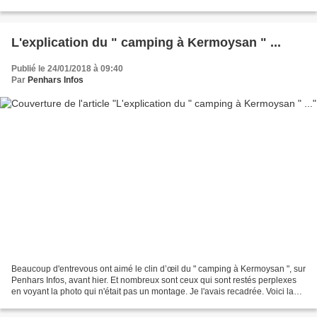
volontaires qui aiment...
L'explication du " camping à Kermoysan " ...
Publié le 24/01/2018 à 09:40
Par
Penhars Infos
Beaucoup d'entrevous ont aimé le clin d’œil du " camping à Kermoysan ", sur
Penhars Infos, avant hier. Et nombreux sont ceux qui sont restés perplexes
en voyant la photo qui n'était pas un montage. Je l'avais recadrée. Voici la
photo précédente, en entier....