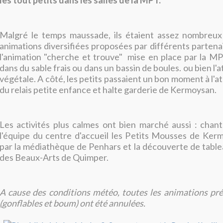
les tout petits dans les salles de la MPT.
Malgré le temps maussade, ils étaient assez nombreux 
animations diversifiées proposées par différents partenai
l'animation "cherche et trouve" mise en place par la M
dans du sable frais ou dans un bassin de boules. ou bien l'a
végétale. A côté, les petits passaient un bon moment à l'at
du relais petite enfance et halte garderie de Kermoysan.
Les activités plus calmes ont bien marché aussi : chan
l'équipe du centre d'accueil les Petits Mousses de Kerm
par la médiathèque de Penhars et la découverte de tabl
des Beaux-Arts de Quimper.
A cause des conditions météo, toutes les animations pré
(gonflables et boum) ont été annulées.