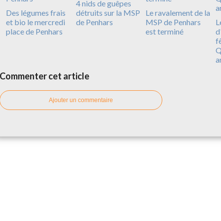
4 nids de guêpes
Des légumes frais
détruits sur la MSP
Le ravalement de la
et bio le mercredi
de Penhars
MSP de Penhars
L
place de Penhars
est terminé
d
f
Q
a
Commenter cet article
Ajouter un commentaire