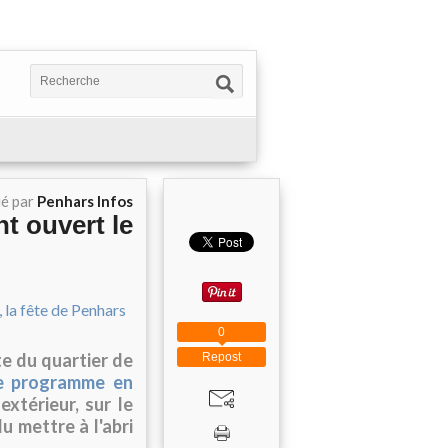
ié par
Penhars Infos
nt ouvert le
0
te du quartier de
Repost
le programme en
xtérieur, sur le
lu mettre à l'abri