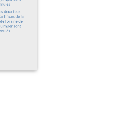
es deux feux
'artifices de la
ête foraine de
uimper sont
nnulés