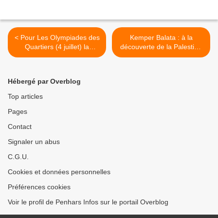
< Pour Les Olympiades des
Kemper Balata : à la
Quartiers (4 juillet) la
découverte de la Palestine
couleur de Penhars sera le
demain à la MPT de
vert.
Penhars >
Hébergé par Overblog
Top articles
Pages
Contact
Signaler un abus
C.G.U.
Cookies et données personnelles
Préférences cookies
Voir le profil de Penhars Infos sur le portail Overblog