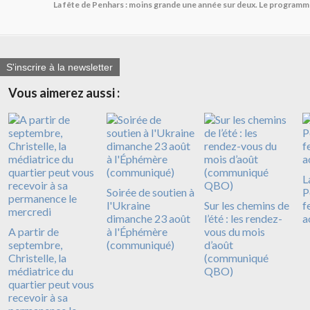
La fête de Penhars : moins grande une année sur deux. Le programme
S'inscrire à la newsletter
Vous aimerez aussi :
L
Soirée de soutien à
P
l'Ukraine
Sur les chemins de
f
dimanche 23 août
l’été : les rendez-
a
A partir de
à l'Éphémère
vous du mois
septembre,
(communiqué)
d’août
Christelle, la
(communiqué
médiatrice du
QBO)
quartier peut vous
recevoir à sa